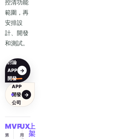
控清功能
範圍，再
安排設
計、開發
和測試。
討論
APP
開發
APP
開發
公司
MVP
UX
上
架
第
用