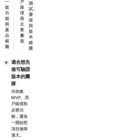
一
戶
測
版
路
試、
功
徑
審
能
與
核
與
主
與
產
要
版
品
畫
本
範
面
維
圍
護
適合想先
做可驗證
版本的團
隊
先收斂
MVP、用
戶路徑和
必要功
能，避免
一開始把
項目做得
過大。