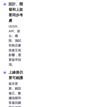
設計、開
發和上架
要同步考
慮
UI/UX、
API、後
台、權
限、測試
和商店審
核會互相
影響，需
要提早排
清。
上線後仍
要可維護
版本更
新、錯誤
修正、數
據追蹤和
客服回饋