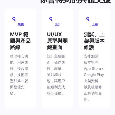
規劃
設計
上線
MVP 範
UI/UX
測試、上
圍與產品
原型與關
架與版本
路線
鍵畫面
維護
整理核心功
設計主要畫
安排測試、
能、用戶路
面、操作路
版本管理、
徑、後台需
徑、表單、
App Store /
求、技術選
通知和狀
Google Play
型和第一版
態，讓用戶
上架資料，
開發優先
能順利完成
以及後續修
級。
核心任務。
正和功能更
新。