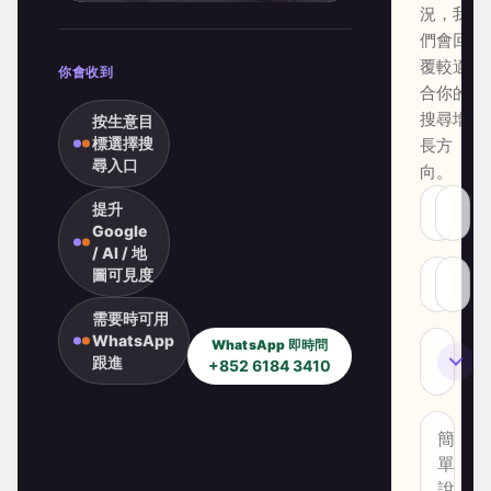
況，我
們會回
覆較適
你會收到
合你的
搜尋增
按生意目
標選擇搜
長方
尋入口
向。
提升
Google
/ AI / 地
圖可見度
需要時可用
WhatsApp
WhatsApp 即時問
SEO
跟進
+852 6184 3410