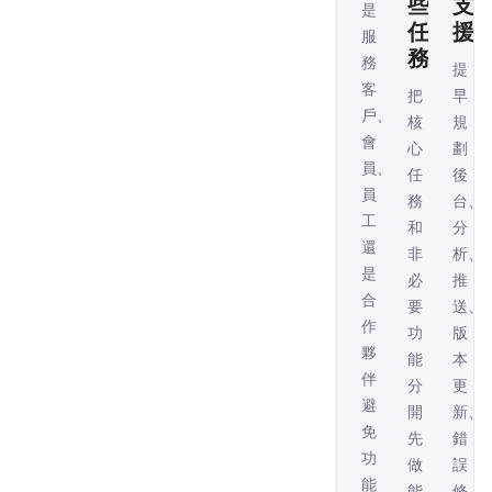
些
支
是
任
援
服
務
務
提
客
把
早
戶、
核
規
會
心
劃
員、
任
後
員
務
台、
工
和
分
還
非
析、
是
必
推
合
要
送、
作
功
版
夥
能
本
伴，
分
更
避
開，
新、
免
先
錯
功
做
誤
能
能
修