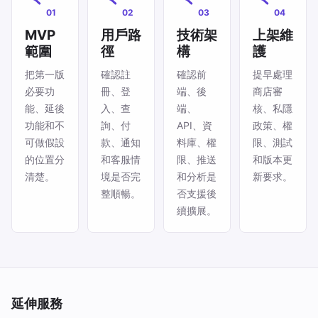
01
02
03
04
MVP
用戶路
技術架
上架維
範圍
徑
構
護
把第一版
確認註
確認前
提早處理
必要功
冊、登
端、後
商店審
能、延後
入、查
端、
核、私隱
功能和不
詢、付
API、資
政策、權
可做假設
款、通知
料庫、權
限、測試
的位置分
和客服情
限、推送
和版本更
清楚。
境是否完
和分析是
新要求。
整順暢。
否支援後
續擴展。
延伸服務