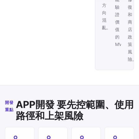
方
驗
復
向
證
和
混
價
商
亂。
值
店
的
政
MVP。
策
風
險。
APP開發 要先控範圍、使用
開發
重點
路徑和上架風險