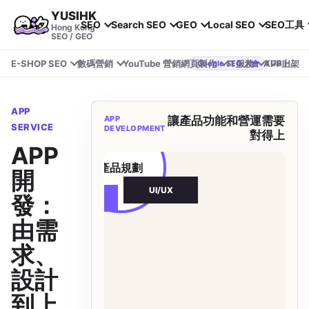
YUSIHK
SEO
Search SEO
GEO
Local SEO
SEO工具
Hong Kong
SEO / GEO
E-SHOP SEO
數碼營銷
YouTube 營銷
網頁製作
IT服務
APP上架
YUSIHK 近期參加 Google Search Central Live
Google SEO 大會
APP
APP
讓產品功能和營運需要
SERVICE
DEVELOPMENT
對得上
測試
APP
產品規劃
開
UI/UX
發：
資料串接
由需
求、
設計
到上