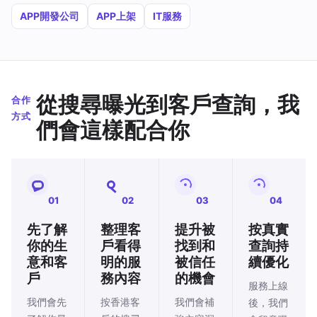
APP開發公司
APP上架
IT服務
從搜尋曝光到客戶查詢，我
合作
方式
們會這樣配合你
01
02
03
04
先了解
整理客
提升被
按真實
你的生
戶看得
找到和
查詢持
意和客
明的服
被信任
續優化
戶
務內容
的機會
服務上線
我們會先
按香港客
我們會補
後，我們