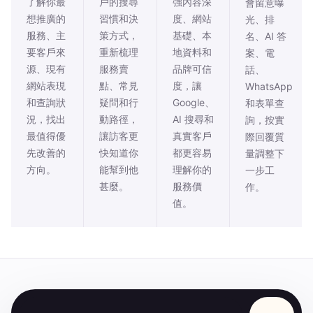
了解你最
戶的搜尋
強內容深
會留意曝
想推廣的
習慣和決
度、網站
光、排
服務、主
策方式，
基礎、本
名、AI 答
要客戶來
重新梳理
地資料和
案、電
源、現有
服務賣
品牌可信
話、
網站表現
點、常見
度，讓
WhatsApp
和查詢狀
疑問和行
Google、
和表單查
況，找出
動路徑，
AI 搜尋和
詢，按實
最值得優
讓訪客更
真實客戶
際回覆質
先改善的
快知道你
都更容易
量調整下
方向。
能幫到他
理解你的
一步工
甚麼。
服務價
作。
值。