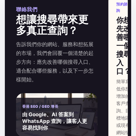
預約諮
聯絡我們
詢
想讓搜尋帶來更
你想
多真正查詢？
先改
善哪
告訴我們你的網站、服務和想拓展
一個
搜尋
的市場，我們會回覆一個清楚的起
入
步方向：應先改善哪個搜尋入口、
口？
適合配合哪些服務，以及下一步怎
樣開始。
簡單寫
低你想
增加的
客戶查
香港 SEO / GEO 增長
詢、目
由 Google、AI 答案到
標地區
WhatsApp 查詢，讓客人更
或現有
容易找到你
網站情