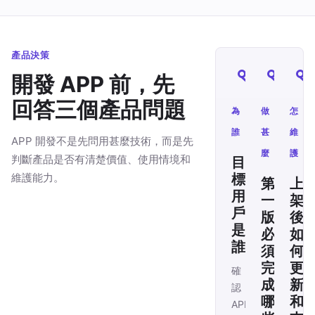
產品決策
開發 APP 前，先
回答三個產品問題
為
做
怎
誰
甚
維
APP 開發不是先問用甚麼技術，而是先
麼
護
判斷產品是否有清楚價值、使用情境和
目
維護能力。
標
第
上
用
一
架
戶
版
後
是
必
如
誰
須
何
完
更
確
成
新
認
哪
和
APP