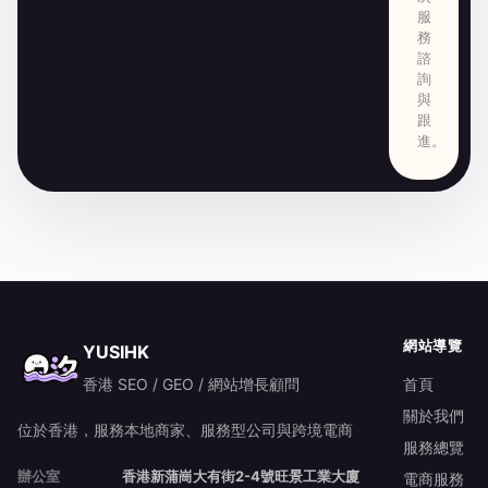
服
務
諮
詢
與
跟
進。
網站導覽
YUSIHK
香港 SEO / GEO / 網站增長顧問
首頁
關於我們
位於香港，服務本地商家、服務型公司與跨境電商
服務總覽
辦公室
香港新蒲崗大有街2-4號旺景工業大廈
電商服務