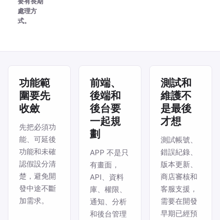
要有長期
處理方
式。
功能範
前端、
測試和
圍要先
後端和
維護不
收斂
後台要
是最後
一起規
才想
先把必須功
劃
能、可延後
測試帳號、
功能和未確
錯誤紀錄、
APP 不是只
認假設分清
版本更新、
有畫面，
楚，避免開
商店審核和
API、資料
發中途不斷
客服支援，
庫、權限、
加需求。
需要在開發
通知、分析
早期已經預
和後台管理