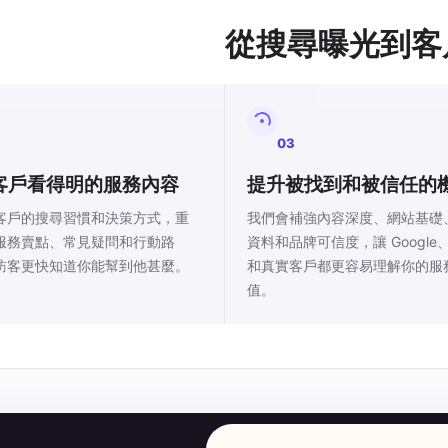
從搜尋曝光到客
03
客戶看得明的服務內容
提升被找到和被信任的
客戶的搜尋習慣和決策方式，重
我們會補強內容深度、網站基礎
服務賣點、常見疑問和行動路
資料和品牌可信度，讓 Google、
訪客更快知道你能幫到他甚麼。
和真實客戶都更容易理解你的服
值。