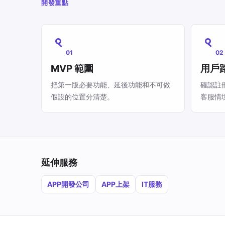
開發重點
01
02
MVP 範圍
用戶
把第一版必要功能、延後功能和不可做
確認註
假設的位置分清楚。
客服情
延伸服務
APP開發公司
APP上架
IT服務