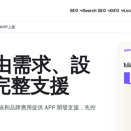
SEO
Search SEO
GEO
Loc
APP上架
APP
：由需求、設
測試
產
完整支援
資料串接
和品牌應用提供 APP 開發支援，先控