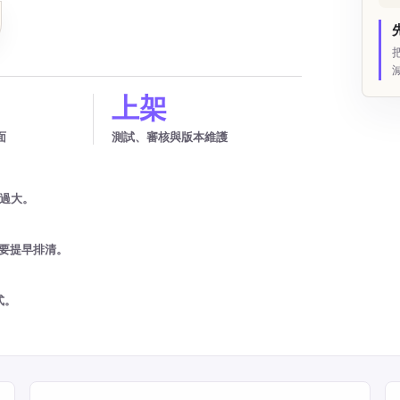
上架
面
測試、審核與版本維護
得過大。
需要提早排清。
式。