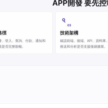
APP開發 要先
03
路徑
技術架構
冊、登入、查詢、付款、通知和
確認前端、後端、API、資料庫
境是否完整順暢。
推送和分析是否支援後續擴展。