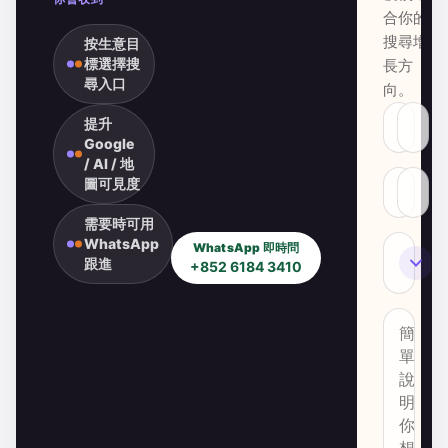
合你的
搜尋增
按生意目
標選擇搜
長方
尋入口
向。
提升
Google
/ AI / 地
圖可見度
需要時可用
WhatsApp
WhatsApp 即時問
SEO
跟進
+852 6184 3410