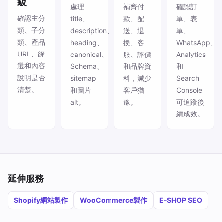
級
處理
補齊付
確認訂
確認主分
title、
款、配
單、表
類、子分
description、
送、退
單、
類、產品
heading、
換、客
WhatsApp、
URL、篩
canonical、
服、評價
Analytics
選和內容
Schema、
和品牌資
和
說明是否
sitemap
料，減少
Search
清楚。
和圖片
客戶猶
Console
alt。
豫。
可追蹤後
續成效。
延伸服務
Shopify網站製作
WooCommerce製作
E-SHOP SEO