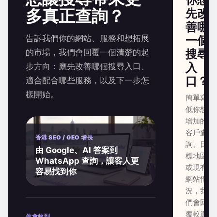
多真正查詢？
先改
善哪
告訴我們你的網站、服務和想拓展
一個
搜尋
的市場，我們會回覆一個清楚的起
入
步方向：應先改善哪個搜尋入口、
口？
適合配合哪些服務，以及下一步怎
樣開始。
簡單寫
低你想
增加的
客戶查
香港 SEO / GEO 增長
詢、目
由 Google、AI 答案到
標地區
WhatsApp 查詢，讓客人更
或現有
容易找到你
網站情
況，我
們會回
覆較適
你會收到