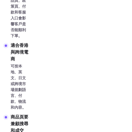
品頁、政
策頁、付
款和客服
入口會影
響客戶是
否能順利
下單。
適合香港
與跨境電
商
可按本
地、英
文、日文
或跨境市
場規劃語
言、付
款、物流
和內容。
商品頁要
兼顧搜尋
和成交