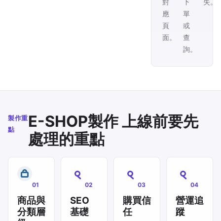
對
下
失。
應
單
頁
或
面。
查
詢。
E-SHOP製作 上線前要先
製作重
點
處理的重點
01
02
03
04
商品與
SEO
購買信
營運追
分類層
基礎
任
蹤