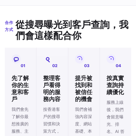
從搜尋曝光到客戶查詢，我
合作
方式
們會這樣配合你
01
02
03
04
先了解
整理客
提升被
按真實
你的生
戶看得
找到和
查詢持
意和客
明的服
被信任
續優化
戶
務內容
的機會
服務上線
我們會先
按香港客
我們會補
後，我們
了解你最
戶的搜尋
強內容深
會留意曝
想推廣的
習慣和決
度、網站
光、排
服務、主
策方式，
基礎、本
名、AI 答