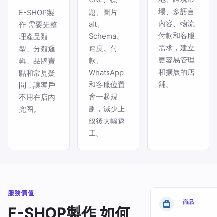
場、多語言
題、圖片
E-SHOP製
內容、物流
alt、
作 需要先整
付款和客服
Schema、
理產品類
需求，建立
速度、付
型、分類邏
更容易管理
款、
輯、品牌賣
和擴展的店
WhatsApp
點和常見疑
舖。
和客服位置
問，讓客戶
會一起規
不用在店內
劃，減少上
兜圈。
線後大幅返
工。
服務價值
商品
E-SHOP製作 如何