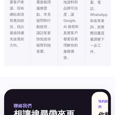
要客戶來
重新梳理
地資料和
案、電
源、現有
服務賣
品牌可信
話、
網站表現
點、常見
度，讓
WhatsApp
和查詢狀
疑問和行
Google、
和表單查
況，找出
動路徑，
AI 搜尋和
詢，按實
最值得優
讓訪客更
真實客戶
際回覆質
先改善的
快知道你
都更容易
量調整下
方向。
能幫到他
理解你的
一步工
甚麼。
服務價
作。
值。
預約諮
聯絡我們
詢
想讓搜尋帶來更
你想