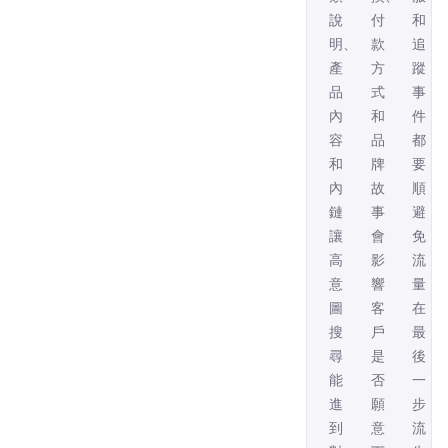
說
付
和
明、
款
追
產
方
蹤
品
式
事
內
和
件
容
品
都
和
牌
要
內
故
順，
鏈，
事，
避
讓
會
免
高
影
流
意
響
量
圖
客
在
搜
戶
最
尋
是
後
能
否
一
進
願
步
到
意
流