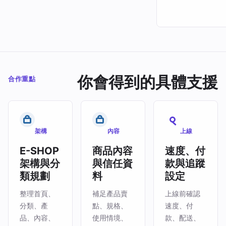
你會得到的具體支援
合作重點
架構
內容
上線
E-SHOP
商品內容
速度、付
架構與分
與信任資
款與追蹤
類規劃
料
設定
整理首頁、
補足產品賣
上線前確認
分類、產
點、規格、
速度、付
品、內容、
使用情境、
款、配送、