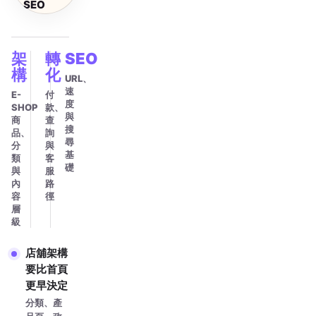
SEO
架
轉
SEO
構
化
URL、
速
E-
付
度
SHOP
款、
與
商
查
搜
品、
詢
尋
分
與
基
類
客
礎
與
服
內
路
容
徑
層
級
店舖架構
要比首頁
更早決定
分類、產