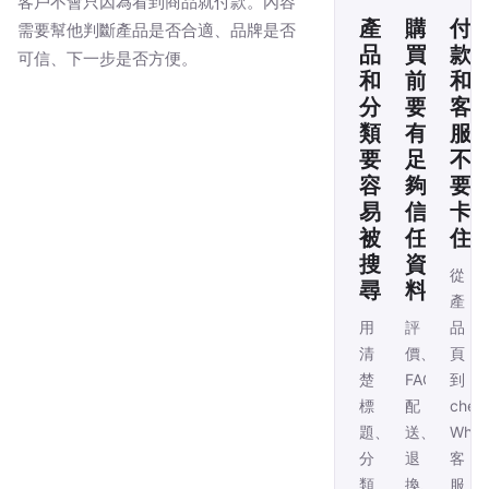
客戶不會只因為看到商品就付款。內容
產
購
付
需要幫他判斷產品是否合適、品牌是否
品
買
款
可信、下一步是否方便。
和
前
和
分
要
客
類
有
服
要
足
不
容
夠
要
易
信
卡
被
任
住
搜
資
從
尋
料
產
用
評
品
清
價、
頁
楚
FAQ、
到
標
配
chec
題、
送、
Wha
分
退
客
類
換、
服