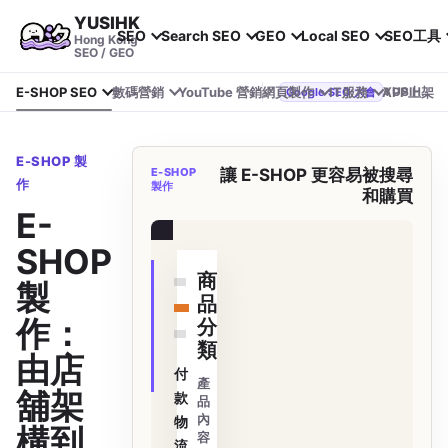
YUSIHK
SEO
Search SEO
GEO
Local SEO
SEO工具
Hong Kong
SEO / GEO
E-SHOP SEO
數碼營銷
YouTube 營銷
網頁製作
IT服務
APP上架
YUSIHK 近期參加 Google Search Central Live
Google SEO 大會
E-SHOP 製
E-SHOP
讓 E-SHOP 更容易被搜尋
作
製作
和購買
E-
訂單查詢
SHOP
商
製
品
作：
分
類
由店
付
產
舖架
款
品
內
物
構到
容
流