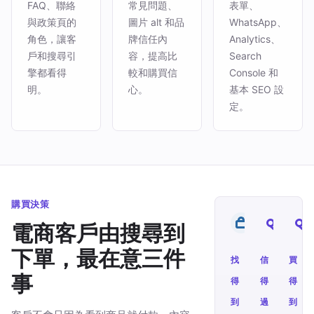
FAQ、聯絡
常見問題、
表單、
與政策頁的
圖片 alt 和品
WhatsApp、
角色，讓客
牌信任內
Analytics、
戶和搜尋引
容，提高比
Search
擎都看得
較和購買信
Console 和
明。
心。
基本 SEO 設
定。
購買決策
電商客戶由搜尋到
下單，最在意三件
找
信
買
事
得
得
得
到
過
到