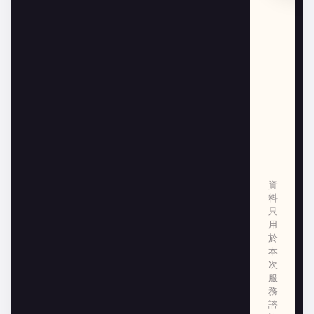
資
料
只
用
於
本
次
服
務
諮