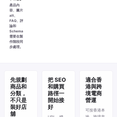
產品內
容、圖片
alt、
FAQ、評
論和
Schema
需要在製
作階段同
步處理。
先規劃
把 SEO
適合香
商品和
和購買
港與跨
分類，
路徑一
境電商
不只是
開始接
營運
裝好店
好
可按香港本
舖
地、跨境市
URL、標