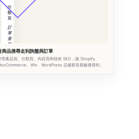
分
類
頁
訂
單
查
詢
從商品搜尋走到詢盤與訂單
整理產品頁、分類頁、內容頁和技術 SEO，讓 Shopify、
WooCommerce、Wix、WordPress 店舖更容易被搜尋到。