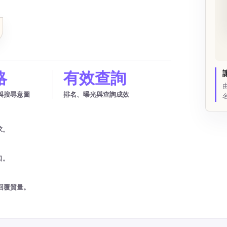
略
有效查詢
與搜尋意圖
排名、曝光與查詢成效
求。
口。
回覆質量。