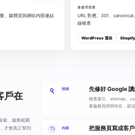
會處理甚麼
片摘要、媒體頁與網站內部連結
URL 對應、301、canonic
線檢查
WordPress 遷移
Shopif
先修好 Google
技術
客戶在
檢查索引、sitemap、
要服務頁明明存在，卻
線索、服務範圍
把服務頁寫成客戶
來，才會真正幫到
內容