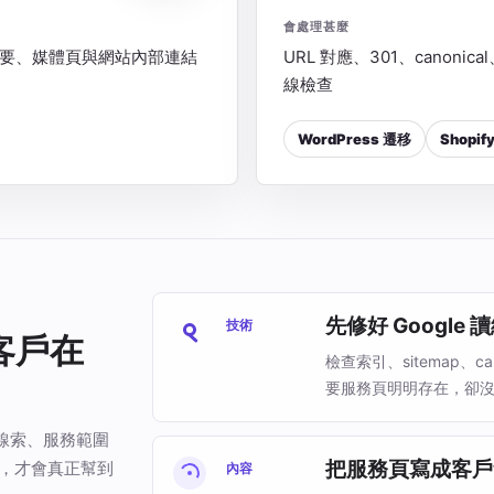
會處理甚麼
片摘要、媒體頁與網站內部連結
URL 對應、301、canonic
線檢查
WordPress 遷移
Shopif
先修好 Google
技術
客戶在
檢查索引、sitemap、
要服務頁明明存在，卻
線索、服務範圍
把服務頁寫成客戶
來，才會真正幫到
內容