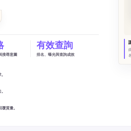
略
有效查詢
與搜尋意圖
排名、曝光與查詢成效
求。
口。
回覆質量。