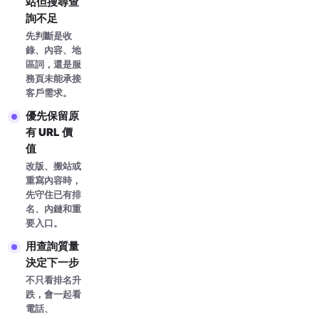
站但搜尋查
詢不足
先判斷是收
錄、內容、地
區詞，還是服
務頁未能承接
客戶需求。
優先保留原
有 URL 價
值
改版、搬站或
重寫內容時，
先守住已有排
名、內鏈和重
要入口。
用查詢質量
決定下一步
不只看排名升
跌，會一起看
電話、