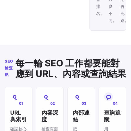
排
麼
再
名。
不
兜
同。
路。
每一輪 SEO 工作都要能對
SEO
檢查
應到 URL、內容或查詢結果
點
01
02
03
04
URL
內容深
內部連
查詢追
與索引
度
結
蹤
確認核心
檢查頁面
把
用