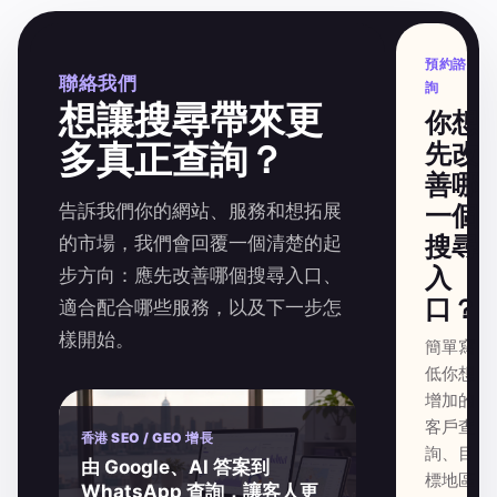
預約諮
聯絡我們
詢
想讓搜尋帶來更
你想
多真正查詢？
先改
善哪
告訴我們你的網站、服務和想拓展
一個
搜尋
的市場，我們會回覆一個清楚的起
入
步方向：應先改善哪個搜尋入口、
口？
適合配合哪些服務，以及下一步怎
樣開始。
簡單寫
低你想
增加的
客戶查
香港 SEO / GEO 增長
詢、目
由 Google、AI 答案到
標地區
WhatsApp 查詢，讓客人更