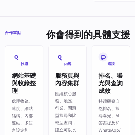
你會得到的具體支援
合作重點
技術
內容
追蹤
網站基礎
服務頁與
排名、曝
與收錄整
內容集群
光與查詢
理
成效
圍繞核心服
務、地區、
處理收錄、
持續觀察自
行業、問題
速度、網站
然排名、搜
型搜尋和比
結構、內部
尋曝光、AI
較型查詢，
連結、多語
答案提及和
建立可以長
言設定和
WhatsApp/