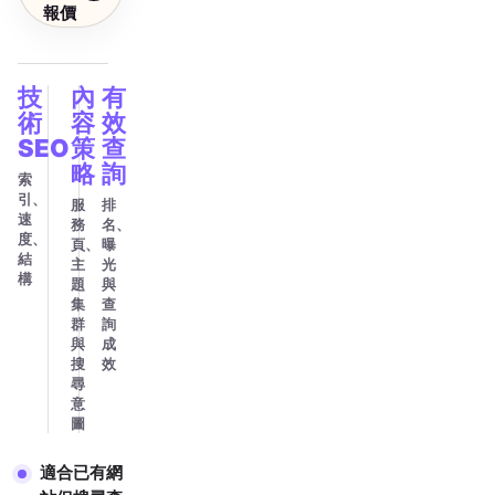
報價
技
內
有
術
容
效
SEO
策
查
略
詢
索
引、
服
排
速
務
名、
度、
頁、
曝
結
主
光
構
題
與
集
查
群
詢
與
成
搜
效
尋
意
圖
適合已有網