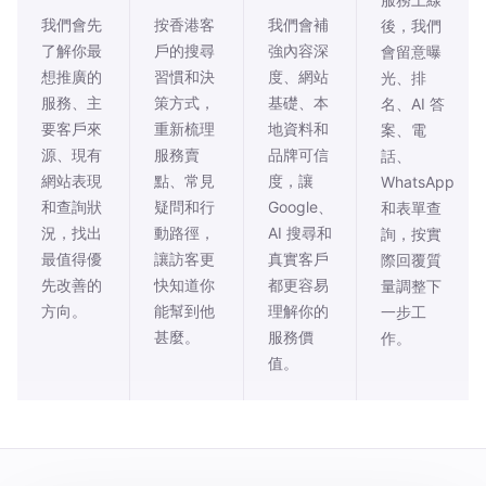
我們會先
按香港客
我們會補
後，我們
了解你最
戶的搜尋
強內容深
會留意曝
想推廣的
習慣和決
度、網站
光、排
服務、主
策方式，
基礎、本
名、AI 答
要客戶來
重新梳理
地資料和
案、電
源、現有
服務賣
品牌可信
話、
網站表現
點、常見
度，讓
WhatsApp
和查詢狀
疑問和行
Google、
和表單查
況，找出
動路徑，
AI 搜尋和
詢，按實
最值得優
讓訪客更
真實客戶
際回覆質
先改善的
快知道你
都更容易
量調整下
方向。
能幫到他
理解你的
一步工
甚麼。
服務價
作。
值。