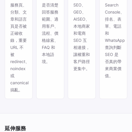
服務頁、
是否清楚
SEO、
Search
分類、文
回答服務
GEO、
Console、
章和語言
範圍、適
AISEO、
排名、表
頁是否被
用客戶、
本地商家
單、電話
正確收
流程、價
和電商
和
錄，重要
格線索、
SEO 互
WhatsApp
URL 不
FAQ 和
相連接，
查詢判斷
被
本地語
讓權重和
SEO 是
redirect、
境。
客戶路徑
否真的帶
noindex
更集中。
來商業價
或
值。
canonical
搞亂。
延伸服務