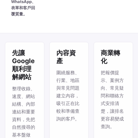
WhatsApp、
表單和客戶回
覆質量。
先讓
內容資
商業轉
Google
產
化
順利理
圍繞服務、
把報價提
解網站
行業、地區
示、案例方
與常見問題
向、常見疑
整理收錄、
建立內容，
問和聯絡方
速度、網站
吸引正在比
式安排清
結構、內部
較和準備查
楚，讓排名
連結和重要
詢的客戶。
更容易變成
資料，先把
查詢。
自然搜尋的
基本盤做