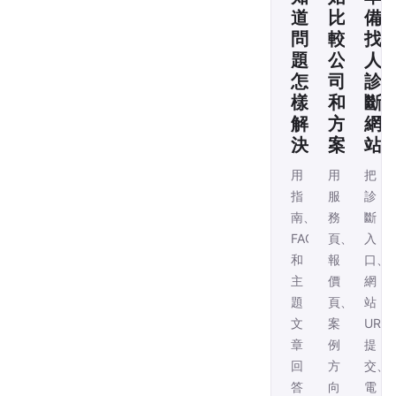
道
比
備
問
較
找
題
公
人
怎
司
診
樣
和
斷
解
方
網
決
案
站
用
用
把
指
服
診
南、
務
斷
FAQ
頁、
入
和
報
口、
主
價
網
題
頁、
站
文
案
URL
章
例
提
回
方
交、
答
向
電