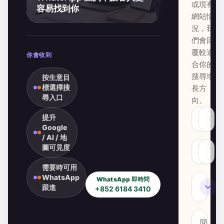
或現有
容易找到你
網站情
況，我
們會回
覆較適
你會收到
合你的
搜尋增
按生意目
標選擇搜
長方
尋入口
向。
提升
Google
/ AI / 地
圖可見度
需要時可用
WhatsApp
WhatsApp 即時問
SEO
跟進
+852 6184 3410