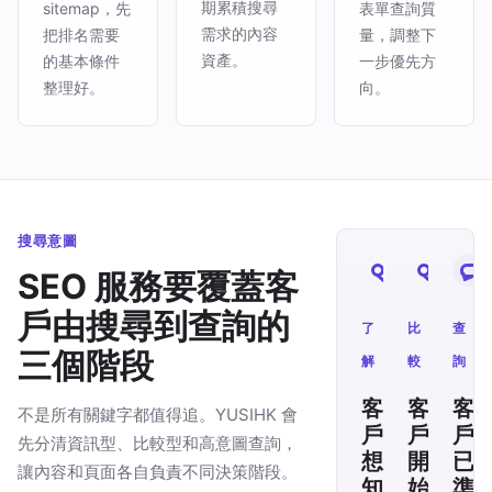
期累積搜尋
sitemap，先
表單查詢質
需求的內容
把排名需要
量，調整下
資產。
的基本條件
一步優先方
整理好。
向。
搜尋意圖
SEO 服務要覆蓋客
戶由搜尋到查詢的
了
比
查
三個階段
解
較
詢
客
客
客
不是所有關鍵字都值得追。YUSIHK 會
戶
戶
戶
先分清資訊型、比較型和高意圖查詢，
想
開
已
讓內容和頁面各自負責不同決策階段。
知
始
準