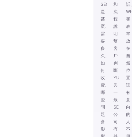
SEO
和
話、
是
流
What
甚
程
和
麼、
說
表
需
明，
單
要
幫
放
多
客
在
久、
戶
自
如
判
然
何
斷
位
收
YUSIHK
置，
費、
與
讓
哪
一
有
些
般
意
問
SEO
向
題
公
的
會
司
人
影
有
不
響
甚
用